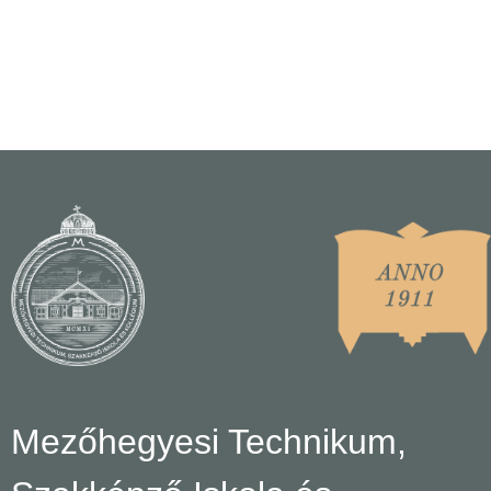
Mezőhegyesi Technikum,