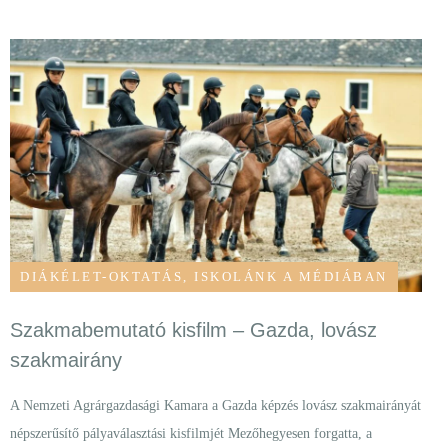
DIÁKÉLET-OKTATÁS
,
ISKOLÁNK A MÉDIÁBAN
Szakmabemutató kisfilm – Gazda, lovász
szakmairány
A Nemzeti Agrárgazdasági Kamara a Gazda képzés lovász szakmairányát
népszerűsítő pályaválasztási kisfilmjét Mezőhegyesen forgatta, a