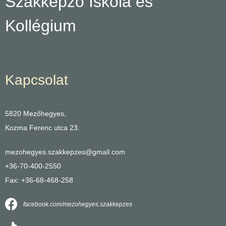
Szakképző Iskola és
Kollégium
Kapcsolat
5820 Mezőhegyes,
Kozma Ferenc utca 23.
mezohegyes.szakkepzes@gmail.com
+36-70-400-2550
Fax: +36-68-468-258
facebook.com/mezohegyes.szakkepzes