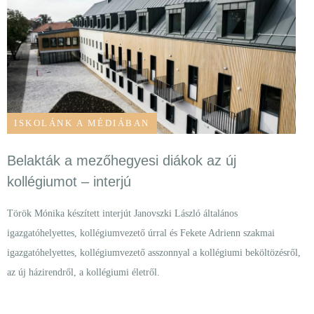
ISKOLÁNK A MÉDIÁBAN
Belakták a mezőhegyesi diákok az új
kollégiumot – interjú
Török Mónika készített interjút Janovszki László általános
igazgatóhelyettes, kollégiumvezető úrral és Fekete Adrienn szakmai
igazgatóhelyettes, kollégiumvezető asszonnyal a kollégiumi beköltözésről,
az új házirendről, a kollégiumi életről.