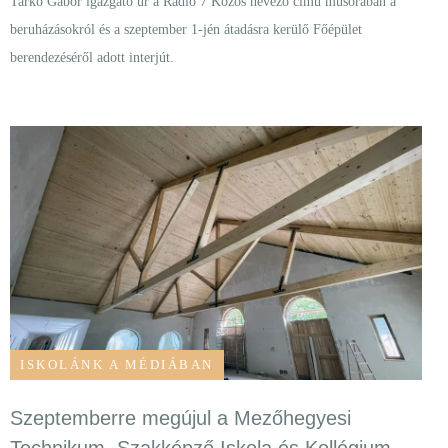
Tarkó Gábor igazgató úr a Rádió 7 Közös nevező című műsorában a
beruházásokról és a szeptember 1-jén átadásra kerülő Főépület
berendezéséről adott interjút.
ISKOLÁNK A MÉDIÁBAN
Szeptemberre megújul a Mezőhegyesi