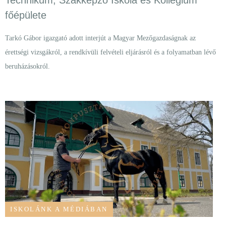
Technikum, Szakképző Iskola és Kollégium
főépülete
Tarkó Gábor igazgató adott interjút a Magyar Mezőgazdaságnak az
érettségi vizsgákról, a rendkívüli felvételi eljárásról és a folyamatban lévő
beruházásokról.
ISKOLÁNK A MÉDIÁBAN