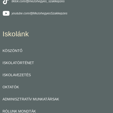
tiktok.com/@mezohegyes_szakkepzes
youtube.com/@MezohegyesSzakkepzes
Iskolánk
KÖSZÖNTŐ
ISKOLATÖRTÉNET
ISKOLAVEZETÉS
OKTATÓK
ADMINISZTRATÍV MUNKATÁRSAK
RÓLUNK MONDTÁK