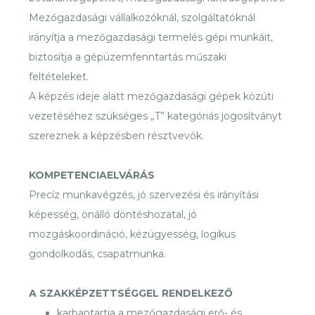
Mezőgazdasági vállalkozóknál, szolgáltatóknál
irányítja a mezőgazdasági termelés gépi munkáit,
biztosítja a gépüzemfenntartás műszaki
feltételeket.
A képzés ideje alatt mezőgazdasági gépek közúti
vezetéséhez szükséges „T” kategóriás jogosítványt
szereznek a képzésben résztvevők.
KOMPETENCIAELVÁRÁS
Precíz munkavégzés, jó szervezési és irányítási
képesség, önálló döntéshozatal, jó
mozgáskoordináció, kézügyesség, logikus
gondolkodás, csapatmunka.
A SZAKKÉPZETTSÉGGEL RENDELKEZŐ
karbantartja a mezőgazdasági erő- és