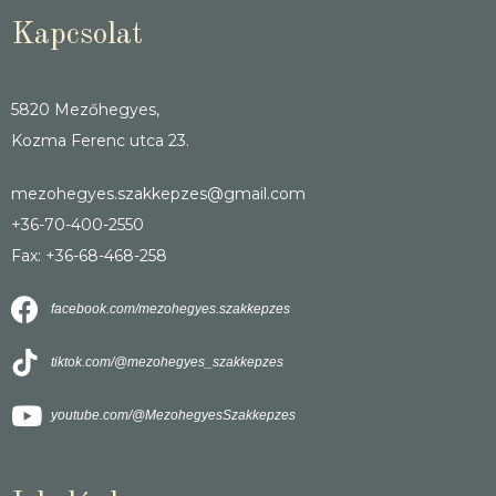
Kapcsolat
5820 Mezőhegyes,
Kozma Ferenc utca 23.
mezohegyes.szakkepzes@gmail.com
+36-70-400-2550
Fax: +36-68-468-258
facebook.com/mezohegyes.szakkepzes
tiktok.com/@mezohegyes_szakkepzes
youtube.com/@MezohegyesSzakkepzes