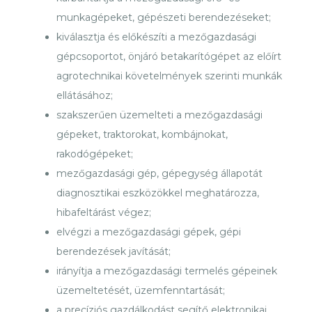
munkagépeket, gépészeti berendezéseket;
kiválasztja és előkészíti a mezőgazdasági
gépcsoportot, önjáró betakarítógépet az előírt
agrotechnikai követelmények szerinti munkák
ellátásához;
szakszerűen üzemelteti a mezőgazdasági
gépeket, traktorokat, kombájnokat,
rakodógépeket;
mezőgazdasági gép, gépegység állapotát
diagnosztikai eszközökkel meghatározza,
hibafeltárást végez;
elvégzi a mezőgazdasági gépek, gépi
berendezések javítását;
irányítja a mezőgazdasági termelés gépeinek
üzemeltetését, üzemfenntartását;
a precíziós gazdálkodást segítő elektronikai