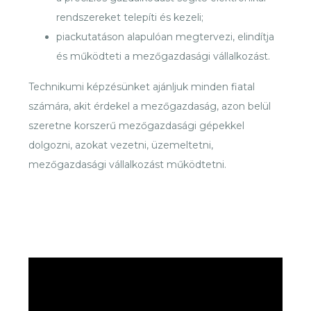
rendszereket telepíti és kezeli;
piackutatáson alapulóan megtervezi, elindítja
és működteti a mezőgazdasági vállalkozást.
Technikumi képzésünket ajánljuk minden fiatal
számára, akit érdekel a mezőgazdaság, azon belül
szeretne korszerű mezőgazdasági gépekkel
dolgozni, azokat vezetni, üzemeltetni,
mezőgazdasági vállalkozást működtetni.