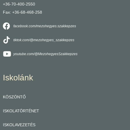
+36-70-400-2550
Fax: +36-68-468-258
facebook.com/mezohegyes.szakkepzes
tiktok.com/@mezohegyes_szakkepzes
youtube.com/@MezohegyesSzakkepzes
Iskolánk
KÖSZÖNTŐ
ISKOLATÖRTÉNET
ISKOLAVEZETÉS