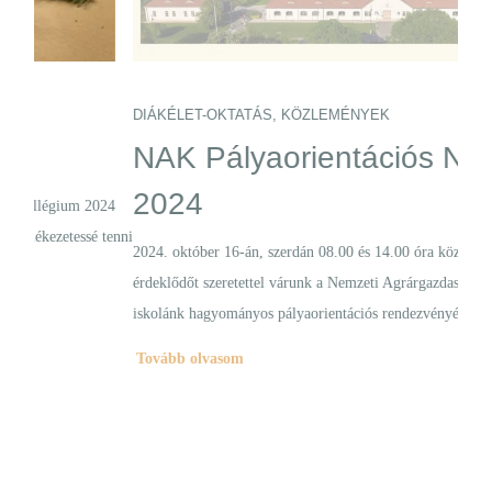
DIÁKÉLET-OKTATÁS
,
KÖZLEMÉNYEK
DIÁ
NAK Pályaorientációs Nap
„…
2024
vi
024
 tenni
tő
2024. október 16-án, szerdán 08.00 és 14.00 óra között minden
érdeklődőt szeretettel várunk a Nemzeti Agrárgazdasági Kamara és
Szept
iskolánk hagyományos pályaorientációs rendezvényén!
világ
Tovább olvasom
gondo
Tov