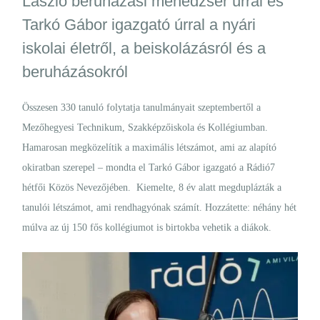
László beruházási menedzser úrral és
Tarkó Gábor igazgató úrral a nyári
iskolai életről, a beiskolázásról és a
beruházásokról
Összesen 330 tanuló folytatja tanulmányait szeptembertől a
Mezőhegyesi Technikum, Szakképzőiskola és Kollégiumban.
Hamarosan megközelítik a maximális létszámot, ami az alapító
okiratban szerepel – mondta el Tarkó Gábor igazgató a Rádió7
hétfői Közös Nevezőjében. Kiemelte, 8 év alatt megduplázták a
tanulói létszámot, ami rendhagyónak számít. Hozzátette: néhány hét
múlva az új 150 fős kollégiumot is birtokba vehetik a diákok.