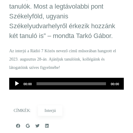
tanulók. Most a legtávolabbi pont
Székelyföld, ugyanis
Székelyudvarhelyről érkezik hozzánk
két tanuló is” – mondta Tarkó Gábor.
Az interjú a Rádió 7 Közös nevező című műsorában hangzott el
2023. augusztus 28-án. Ajánljuk tanulóink, kollégáink és
látogatóink szíves figyelmébe!
00:00
00:00
CÍMKÉK:
Interjú