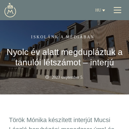
HU
ISKOLÁNK A MÉDIÁBAN
Nyolc év alatt megdupláztuk a
tanulói létszámot – interjú
2023 szeptember 5.
Török Mónika készített interjút Mucsi