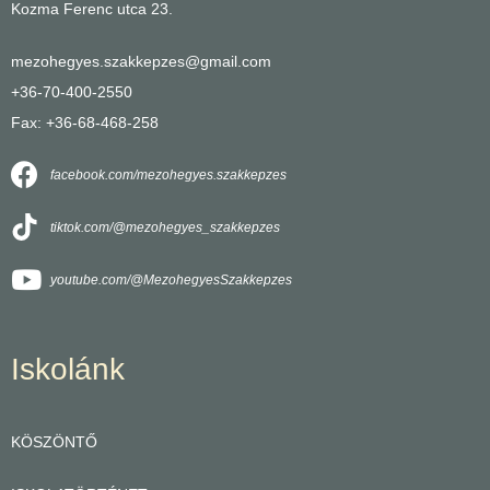
Kozma Ferenc utca 23.
mezohegyes.szakkepzes@gmail.com
+36-70-400-2550
Fax: +36-68-468-258
facebook.com/mezohegyes.szakkepzes
tiktok.com/@mezohegyes_szakkepzes
youtube.com/@MezohegyesSzakkepzes
Iskolánk
KÖSZÖNTŐ