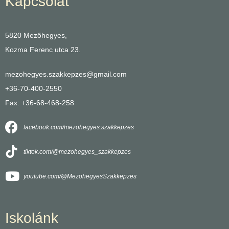
Kapcsolat
5820 Mezőhegyes,
Kozma Ferenc utca 23.
mezohegyes.szakkepzes@gmail.com
+36-70-400-2550
Fax: +36-68-468-258
facebook.com/mezohegyes.szakkepzes
tiktok.com/@mezohegyes_szakkepzes
youtube.com/@MezohegyesSzakkepzes
Iskolánk