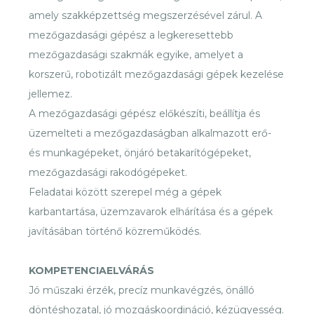
amely szakképzettség megszerzésével zárul. A
mezőgazdasági gépész a legkeresettebb
mezőgazdasági szakmák egyike, amelyet a
korszerű, robotizált mezőgazdasági gépek kezelése
jellemez.
A mezőgazdasági gépész előkészíti, beállítja és
üzemelteti a mezőgazdaságban alkalmazott erő-
és munkagépeket, önjáró betakarítógépeket,
mezőgazdasági rakodógépeket.
Feladatai között szerepel még a gépek
karbantartása, üzemzavarok elhárítása és a gépek
javításában történő közreműködés.
KOMPETENCIAELVÁRÁS
Jó műszaki érzék, precíz munkavégzés, önálló
döntéshozatal, jó mozgáskoordináció, kézügyesség.