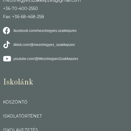
mezohegyes.szakkepzes@gmail.com
+36-70-400-2550
Fax: +36-68-468-258
facebook.com/mezohegyes.szakkepzes
tiktok.com/@mezohegyes_szakkepzes
youtube.com/@MezohegyesSzakkepzes
Iskolánk
KÖSZÖNTŐ
ISKOLATÖRTÉNET
ISKOLAVEZETÉS