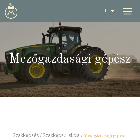
HU
Mezőgazdasági gépész
Szakképzés
/
Szakképző iskola
/
Mezőgazdasági gépész