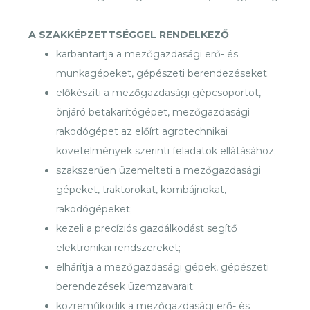
A SZAKKÉPZETTSÉGGEL RENDELKEZŐ
karbantartja a mezőgazdasági erő- és
munkagépeket, gépészeti berendezéseket;
előkészíti a mezőgazdasági gépcsoportot,
önjáró betakarítógépet, mezőgazdasági
rakodógépet az előírt agrotechnikai
követelmények szerinti feladatok ellátásához;
szakszerűen üzemelteti a mezőgazdasági
gépeket, traktorokat, kombájnokat,
rakodógépeket;
kezeli a precíziós gazdálkodást segítő
elektronikai rendszereket;
elhárítja a mezőgazdasági gépek, gépészeti
berendezések üzemzavarait;
közreműködik a mezőgazdasági erő- és