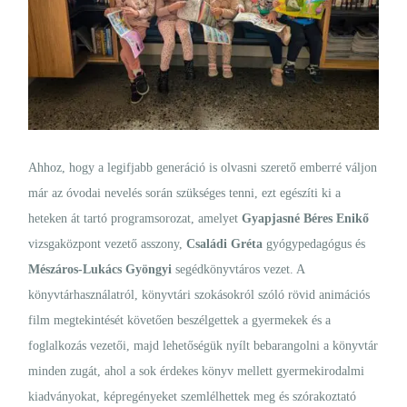
Ahhoz, hogy a legifjabb generáció is olvasni szerető emberré váljon
már az óvodai nevelés során szükséges tenni, ezt egészíti ki a
heteken át tartó programsorozat, amelyet
Gyapjasné Béres Enikő
vizsgaközpont vezető asszony,
Családi Gréta
gyógypedagógus és
Mészáros-Lukács Gyöngyi
segédkönyvtáros vezet. A
könyvtárhasználatról, könyvtári szokásokról szóló rövid animációs
film megtekintését követően beszélgettek a gyermekek és a
foglalkozás vezetői, majd lehetőségük nyílt bebarangolni a könyvtár
minden zugát, ahol a sok érdekes könyv mellett gyermekirodalmi
kiadványokat, képregényeket szemlélhettek meg és szórakoztató