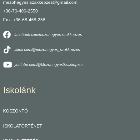
mezohegyes.szakkepzes@gmail.com
+36-70-400-2550
Fax: +36-68-468-258
facebook.com/mezohegyes.szakkepzes
tiktok.com/@mezohegyes_szakkepzes
youtube.com/@MezohegyesSzakkepzes
Iskolánk
KÖSZÖNTŐ
ISKOLATÖRTÉNET