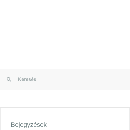
gondo
Tov
Bejegyzések