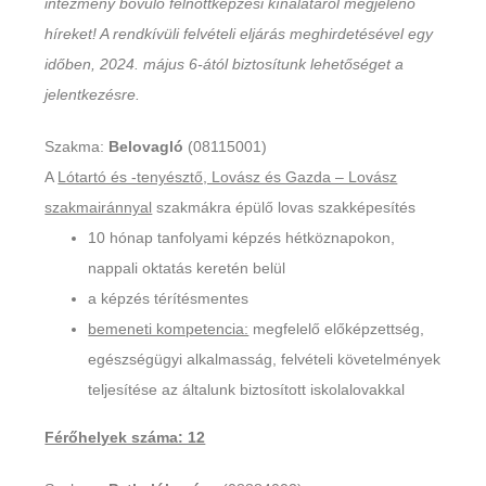
intézmény bővülő felnőttképzési kínálatáról megjelenő
híreket! A rendkívüli felvételi eljárás meghirdetésével egy
időben, 2024. május 6-ától biztosítunk lehetőséget a
jelentkezésre.
Szakma:
Belovagló
(08115001)
A
Lótartó és -tenyésztő, Lovász és Gazda – Lovász
szakmairánnyal
szakmákra épülő lovas szakképesítés
10 hónap tanfolyami képzés hétköznapokon,
nappali oktatás keretén belül
a képzés térítésmentes
bemeneti kompetencia:
megfelelő előképzettség,
egészségügyi alkalmasság, felvételi követelmények
teljesítése az általunk biztosított iskolalovakkal
Férőhelyek száma: 12