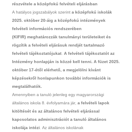
részvétele a középfokú
felvételi eljárásban
A hatályos jogszabályok szerint
a középfokú iskolák
2025. október 20-áig a középfokú intézmények
felvételi információs rendszerében
(KIFIR)
meghatározzák tanulmányi területeiket és
rögzítik a felvételi eljárásuk rendjét tartalmazó
felvételi tájékoztatójukat
.
A felvételi tájékoztatót az
Intézmény honlapján is közzé kell tenni. A füzet 2025.
október 17-étől elérhető, a megjelölni kívánt
képzésekről honlapunkon további információk is
megtalálhatók.
Amennyiben a tanuló jelenleg egy magyarországi
általános iskola 8. évfolyamára jár,
a felvételi lapok
kitöltését és az általános felvételi eljárással
kapcsolatos adminisztrációt a tanuló általános
iskolája intézi
. Az általános iskolának