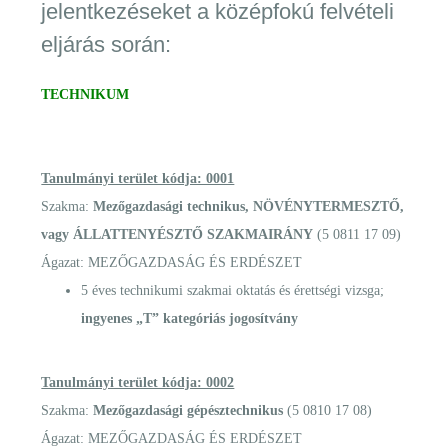
jelentkezéseket a középfokú felvételi
eljárás során:
TECHNIKUM
Tanulmányi terület kódja: 0001
Szakma:
Mezőgazdasági technikus, NÖVÉNYTERMESZTŐ,
vagy ÁLLATTENYÉSZTŐ SZAKMAIRÁNY
(5 0811 17 09)
Ágazat: MEZŐGAZDASÁG ÉS ERDÉSZET
5 éves technikumi szakmai oktatás és érettségi vizsga;
ingyenes „T” kategóriás jogosítvány
Tanulmányi terület kódja: 0002
Szakma:
Mezőgazdasági gépésztechnikus
(5 0810 17 08)
Ágazat: MEZŐGAZDASÁG ÉS ERDÉSZET