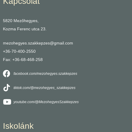
Kapcsolat
5820 Mezőhegyes,
Kozma Ferenc utca 23.
mezohegyes.szakkepzes@gmail.com
+36-70-400-2550
Fax: +36-68-468-258
facebook.com/mezohegyes.szakkepzes
tiktok.com/@mezohegyes_szakkepzes
youtube.com/@MezohegyesSzakkepzes
Iskolánk