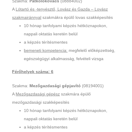
Szakma:
Patkolókovács
(08884002)
A
Lótartó és -tenyésztő, Lovász és Gazda – Lovász
szakmairánnyal
szakmákra épülő lovas szakképesítés
10 hónap tanfolyami képzés hétköznapokon,
nappali oktatás keretén belül
a képzés térítésmentes
bemeneti kompetencia:
megfelelő előképzettség,
egészségügyi alkalmasság, felvételi vizsga
Férőhelyek száma: 6
Szakma:
Mezőgazdasági gépjavító
(08194001)
A
Mezőgazdasági gépész
szakmára épülő
mezőgazdasági szakképesítés
10 hónap tanfolyami képzés hétköznapokon,
nappali oktatás keretén belül
a képzés térítésmentes