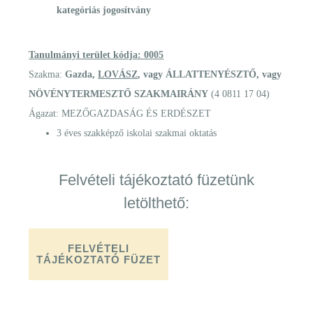
kategóriás jogosítvány
Tanulmányi terület kódja: 0005
Szakma:
Gazda,
LOVÁSZ
, vagy ÁLLATTENYÉSZTŐ, vagy
NÖVÉNYTERMESZTŐ SZAKMAIRÁNY
(4 0811 17 04)
Ágazat: MEZŐGAZDASÁG ÉS ERDÉSZET
3 éves szakképző iskolai szakmai oktatás
Felvételi tájékoztató füzetünk
letölthető:
FELVÉTELI
TÁJÉKOZTATÓ FÜZET