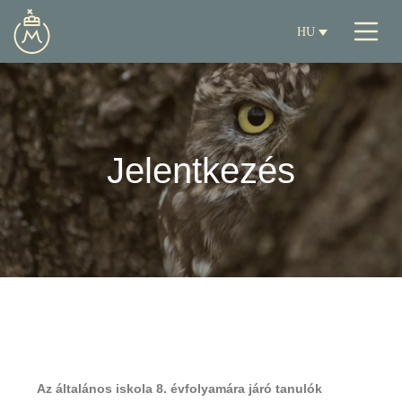
HU
Jelentkezés
Az általános iskola 8. évfolyamára járó tanulók