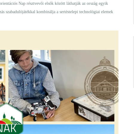
ientációs Nap résztvevői elsők között láthatják az ország egyik
ás szabadulójátékkal kombinálja a sertéstelepi technológiai elemek