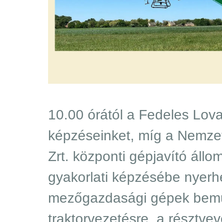
10.00 órától a Fedeles Lov
képzéseinket, míg a Nemze
Zrt. központi gépjavító ál
gyakorlati képzésébe nyerhe
mezőgazdasági gépek bemuta
traktorvezetésre, a résztve