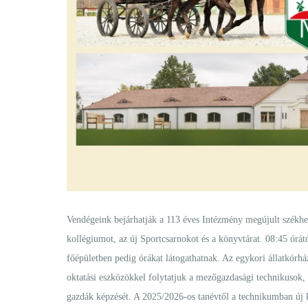
Vendégeink bejárhatják a 113 éves Intézmény megújult székhel
kollégiumot, az új Sportcsarnokot és a könyvtárat. 08:45 órá
főépületben pedig órákat látogathatnak. Az egykori állatkó
oktatási eszközökkel folytatjuk a mezőgazdasági technikusok
gazdák képzését. A 2025/2026-os tanévtől a technikumban új 