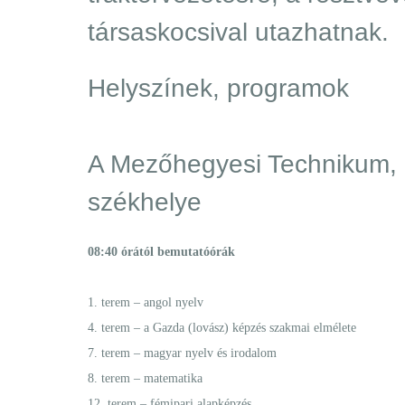
társaskocsival utazhatnak.
Helyszínek, programok
A Mezőhegyesi Technikum, 
székhelye
08:40 órától bemutatóórák
1. terem – angol nyelv
4. terem – a Gazda (lovász) képzés szakmai elmélete
7. terem – magyar nyelv és irodalom
8. terem – matematika
12. terem – fémipari alapképzés