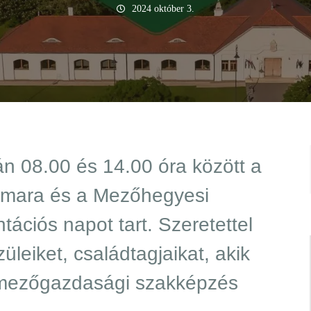
2024 október 3.
n 08.00 és 14.00 óra között a
amara és a Mezőhegyesi
tációs napot tart. Szeretettel
üleiket, családtagjaikat, akik
 mezőgazdasági szakképzés