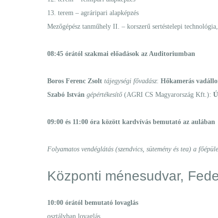
13. terem – agráripari alapképzés
Mezőgépész tanműhely II. – korszerű sertéstelepi technológia
08:45 órától szakmai előadások az Auditoriumban
Boros Ferenc Zsolt
tájegységi fővadász
:
Hőkamerás vadállo
Szabó István
gépértékesítő
(AGRI CS Magyarország Kft.):
Ú
09:00 és 11:00 óra között kardvívás bemutató az aulában
Folyamatos vendéglátás (szendvics, sütemény és tea) a főépüle
Központi ménesudvar, Fede
10:00 órától bemutató lovaglás
osztályban lovaglás,