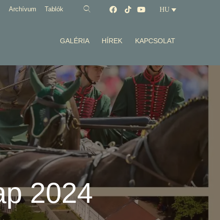
Archívum
Tablók
HU
GALÉRIA
HÍREK
KAPCSOLAT
ap 2024