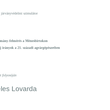
, járványvédelmi szimulátor
mány-felmérés a Ménesbirtokon
j irányok a 21. századi agrárgépészetben
t folyosóján
les Lovarda