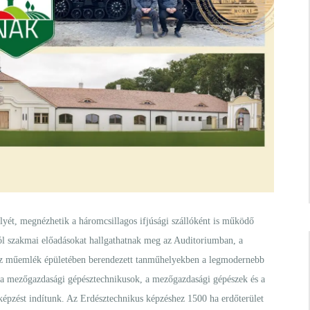
yét, megnézhetik a háromcsillagos ifjúsági szállóként is működő
tól szakmai előadásokat hallgathatnak meg az Auditoriumban, a
rház műemlék épületében berendezett tanműhelyekben a legmodernebb
, a mezőgazdasági gépésztechnikusok, a mezőgazdasági gépészek és a
képzést indítunk. Az Erdésztechnikus képzéshez 1500 ha erdőterület