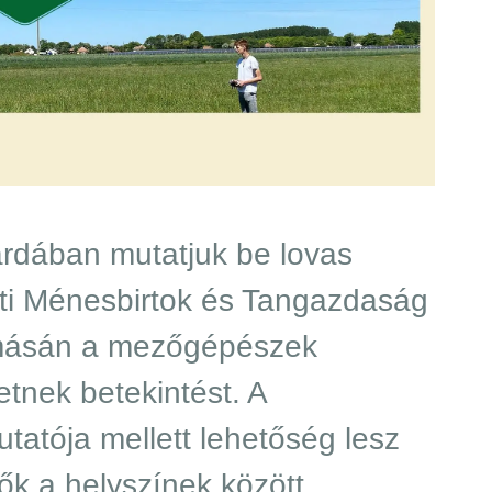
ardában mutatjuk be lovas
ti Ménesbirtok és Tangazdaság
lomásán a mezőgépészek
tnek betekintést. A
tója mellett lehetőség lesz
vők a helyszínek között