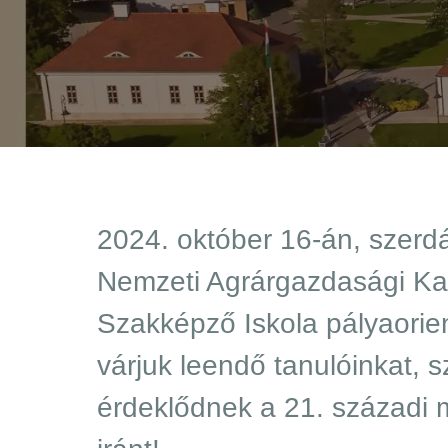
2024. október 16-án, szerdá
Nemzeti Agrárgazdasági K
Szakképző Iskola pályaorien
várjuk leendő tanulóinkat, sz
érdeklődnek a 21. századi