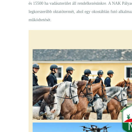
és 15500 ha vadászterület áll rendelkezésünkre. A NAK Pályaor
legkorszerűbb oktatótermét, ahol egy okostáblán futó alkalmaz
működtetését.