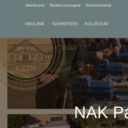
Jelentkezés
Rendezvénynaptár
Dokumentumok
ISKOLÁNK
SZAKKÉPZÉS
KOLLÉGIUM
NAK Pá