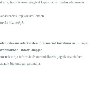
lal arra, hogy tevékenységével kapcsolatos minden adatkezelés
adatkezelesi-tajekoztato/
címen.
rtesíti közönségét.
den releváns adatkezelési információt tartalmaz az Európai
 továbbiakban:
Infotv.
alapján.
tosnak tartja információs önrendelkezési jogaik tiszteletben
adatok biztonságát garantálja.