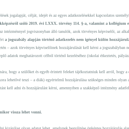
sek jogalapját, célját, idejét és az egyes adatkezelésekkel kapcsolatos személyi
kképzésről szóló 2019. évi LXXX. törvény 114. §-a, valamint a kollégium e
az intézménnyel jogviszonyban álló tanulók, azok törvényes képviselői, az alka
ért
a jogszabály alapján történő adatkezelés nem igényel külön hozzájárulás
én – azok törvényes képviselőinek hozzájárulását kell kérni a jogszabályban n
plő adatok meghatározott célból történő kezeléséhez (iskolai étkeztetés, pályá
a, hogy a szülőket és egyéb érintett feleket tájékoztatniuk kell arról, hogy a d
tkora lehetővé teszi – a diák) egyértelmű hozzájárulása szükséges minden olyan
tást kell adni és hozzájárulást kérni, amennyiben a szakképző intézmény adatf
ikor vissza lehet vonni.
i kizárólag olyan adatot lehet, amelynek begyűjtése önkéntes hozzájárulás alapj