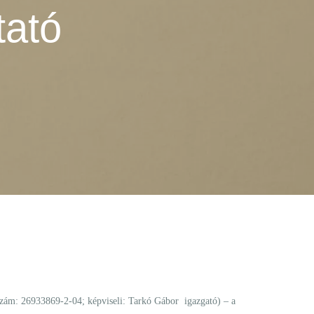
tató
ám: 26933869-2-04; képviseli: Tarkó Gábor igazgató) – a