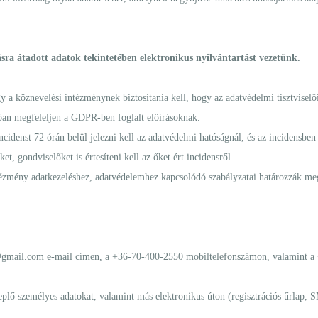
ásra átadott adatok tekintetében elektronikus nyilvántartást vezetünk.
 köznevelési intézménynek biztosítania kell, hogy az adatvédelmi tisztviselői f
óan megfeleljen a GDPR-ben foglalt előírásoknak.
cidenst 72 órán belül jelezni kell az adatvédelmi hatóságnál, és az incidensben 
ket, gondviselőket is értesíteni kell az őket ért incidensről.
intézmény adatkezeléshez, adatvédelemhez kapcsolódó szabályzatai határozzák 
@gmail.com
e-mail címen, a +36-70-400-2550 mobiltelefonszámon, valamint a 
plő személyes adatokat, valamint más elektronikus úton (regisztrációs űrlap, S