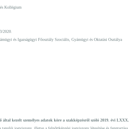
 és Kollégium
3/2020.
mügyi és Igazságügyi Főosztály Szociális, Gyámügyi és Oktatási Osztálya
 által kezelt személyes adatok köre a szakképzésről szóló 2019. évi LXXX.
anulói jogviszony, illetve a felnőttképzési jogviszony létesítése és fenntartása 