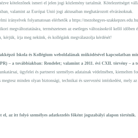
ézve kötelezőnek ismeri el jelen jogi közlemény tartalmát. Kötelezettséget vál
okban, valamint az Európai Unió jogi aktusaiban meghatározott elvárásoknak.
elmi irányelvek folyamatosan elérhetők a
https://mezohegyes-szakkepzes.edu.hu/
kori megváltoztatására, természetesen az esetleges változásokról kellő időben é
kérjük, írja meg nekünk, és kollégánk megválaszolja kérdését!
zakképző Iskola és Kollégium weboldalának működésével kapcsolatban min
DPR) – a továbbiakban:
Rendelet
; valamint a 2011. évi CXII. törvény – a
unkatársai, ügyfelei és partnerei személyes adatainak védelmében, kiemelten fon
s megtesz minden olyan biztonsági, technikai és szervezési intézkedést, mely az 
el, az itt folyó személyes adatkezelés főként jogszabályi alapon történik.