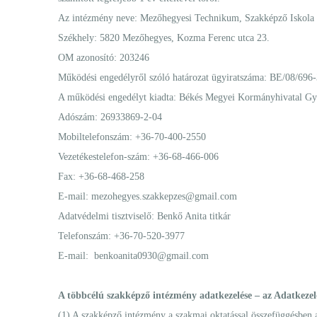
Az intézmény neve: Mezőhegyesi Technikum, Szakképző Iskola
Székhely: 5820 Mezőhegyes, Kozma Ferenc utca 23.
OM azonosító: 203246
Működési engedélyről szóló határozat ügyiratszáma: BE/08/696-
A működési engedélyt kiadta: Békés Megyei Kormányhivatal Gyá
Adószám: 26933869-2-04
Mobiltelefonszám: +36-70-400-2550
Vezetékestelefon-szám: +36-68-466-006
Fax: +36-68-468-258
E-mail:
mezohegyes.szakkepzes@gmail.com
Adatvédelmi tisztviselő: Benkő Anita titkár
Telefonszám: +36-70-520-3977
E-mail:
benkoanita0930@gmail.com
A többcélú szakképző intézmény adatkezelése – az Adatkezelő
(1) A szakképző intézmény a szakmai oktatással összefüggésben a t