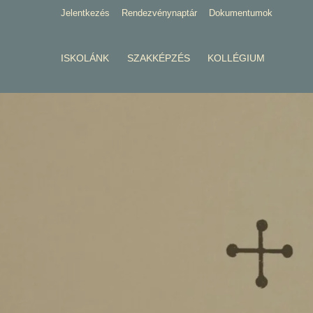
Jelentkezés
Rendezvénynaptár
Dokumentumok
ISKOLÁNK
SZAKKÉPZÉS
KOLLÉGIUM