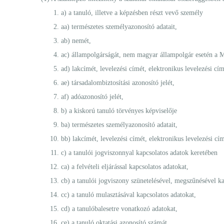
a) a tanuló, illetve a képzésben részt vevő személy
aa) természetes személyazonosító adatait,
ab) nemét,
ac) állampolgárságát, nem magyar állampolgár esetén a Ma
ad) lakcímét, levelezési címét, elektronikus levelezési cí
ae) társadalombiztosítási azonosító jelét,
af) adóazonosító jelét,
b) a kiskorú tanuló törvényes képviselője
ba) természetes személyazonosító adatait,
bb) lakcímét, levelezési címét, elektronikus levelezési cí
c) a tanulói jogviszonnyal kapcsolatos adatok keretében
ca) a felvételi eljárással kapcsolatos adatokat,
cb) a tanulói jogviszony szünetelésével, megszűnésével ka
cc) a tanuló mulasztásával kapcsolatos adatokat,
cd) a tanulóbalesetre vonatkozó adatokat,
ce) a tanuló oktatási azonosító számát,