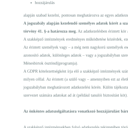
hozzájárulás
alapján szabad kezelni, pontosan meghatározva az egyes adatkezelé
A jogszabály alapján kezelendő személyes adatok körét a sza
törvény 41. §-a határozza meg.
Az adatkezelésben érintett kör 
A szakképző intézmények eredményes működtetése közérdek, ez
Az érintett személyek vagy – a még nem nagykorú személyek eset
azonosító adatok, különleges adatok – vagy a jogszabályban szere
Ménesbirtok ösztöndíjprogramja).
A GDPR kötelezettségként írja elő a szakképző intézmények számár
milyen céllal. Az érintett (a szülő vagy – amennyiben ezt az éle
jogszabályban meghatározott adatkezelési körén. Külön tájékozta
szervezet számára adatokat ad át (például tanulói biztosítást köt).
Az önkéntes adatszolgáltatásra vonatkozó hozzájárulást bárm
A szakképző intézményekben folyó adatkezelés tekintetében töröln