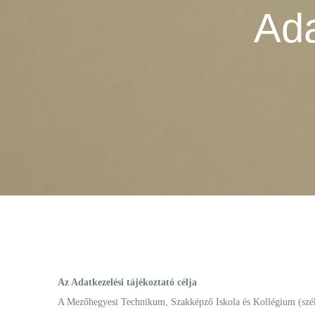
Ada
Az Adatkezelési tájékoztató célja
A Mezőhegyesi Technikum, Szakképző Iskola és Kollégium (szé