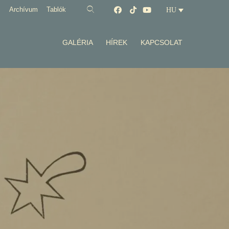
Archívum
Tablók
HU
GALÉRIA
HÍREK
KAPCSOLAT