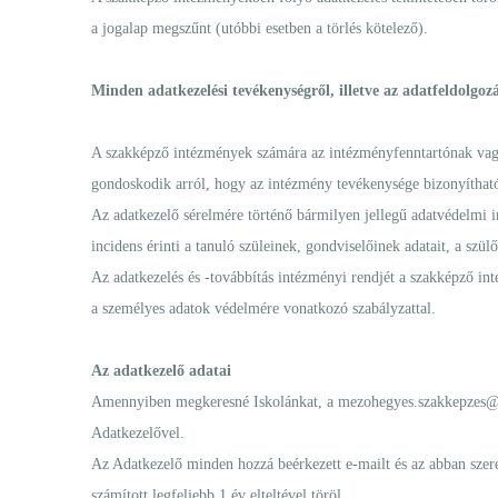
a jogalap megszűnt (utóbbi esetben a törlés kötelező).
Minden adatkezelési tevékenységről, illetve az adatfeldolgoz
A szakképző intézmények számára az intézményfenntartónak vagy a
gondoskodik arról, hogy az intézmény tevékenysége bizonyíthat
Az adatkezelő sérelmére történő bármilyen jellegű adatvédelmi in
incidens érinti a tanuló szüleinek, gondviselőinek adatait, a szülő
Az adatkezelés és -továbbítás intézményi rendjét a szakképző 
a személyes adatok védelmére vonatkozó szabályzattal.
Az adatkezelő adatai
Amennyiben megkeresné Iskolánkat, a
mezohegyes.szakkepzes
Adatkezelővel.
Az Adatkezelő minden hozzá beérkezett e-mailt és az abban szere
számított legfeljebb 1 év elteltével töröl.