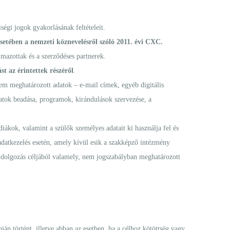
ségi jogok gyakorlásának feltételeit.
setében a nemzeti köznevelésről szóló 2011. évi CXC.
lmazottak és a szerződéses partnerek.
t az érintettek részéről
.
em meghatározott adatok – e-mail címek, egyéb digitális
zatok beadása, programok, kirándulások szervezése, a
iákok, valamint a szülők személyes adatait ki használja fel és
 adatkezelés esetén, amely kívül esik a szakképző intézmény
eldolgozás céljából valamely, nem jogszabályban meghatározott
án történt, illetve abban az esetben, ha a célhoz kötöttség vagy