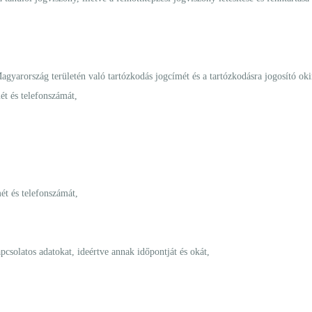
gyarország területén való tartózkodás jogcímét és a tartózkodásra jogosító ok
mét és telefonszámát,
mét és telefonszámát,
pcsolatos adatokat, ideértve annak időpontját és okát,