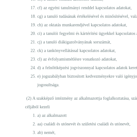
cf) az egyéni tanulmányi renddel kapcsolatos adatokat,
cg) a tanuló tudásának értékelésével és minősítésével, vala
ch) az oktatás munkarendjével kapcsolatos adatokat,
ci) a tanulói fegyelmi és kártérítési ügyekkel kapcsolatos 
cj) a tanuló diákigazolványának sorszámát,
ck) a tankönyvellátással kapcsolatos adatokat,
cl) az évfolyamismétlésre vonatkozó adatokat,
d) a felnőttképzési jogviszonnyal kapcsolatos adatok kere
e) jogszabályban biztosított kedvezményekre való igényjo
jogosultsága.
(2) A szakképző intézmény az alkalmazottja foglalkoztatása, szám
céljából kezeli
a) az alkalmazott
aa) családi és utónevét és születési családi és utónevét,
ab) nemét,