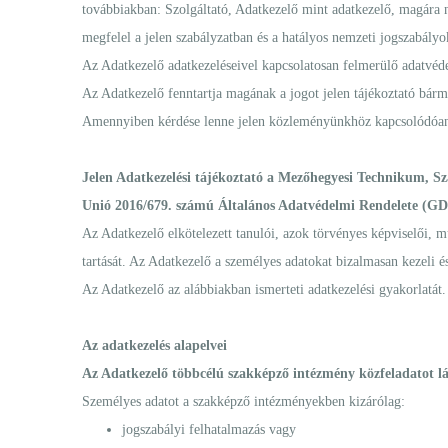
továbbiakban: Szolgáltató, Adatkezelő mint adatkezelő, magára n
megfelel a jelen szabályzatban és a hatályos nemzeti jogszabály
Az Adatkezelő adatkezeléseivel kapcsolatosan felmerülő adatvéd
Az Adatkezelő fenntartja magának a jogot jelen tájékoztató bármi
Amennyiben kérdése lenne jelen közleményünkhöz kapcsolódóan, 
Jelen Adatkezelési tájékoztató a Mezőhegyesi Technikum, S
Unió 2016/679. számú Általános Adatvédelmi Rendelete (G
Az Adatkezelő elkötelezett tanulói, azok törvényes képviselői, m
tartását. Az Adatkezelő a személyes adatokat bizalmasan kezeli é
Az Adatkezelő az alábbiakban ismerteti adatkezelési gyakorlatát.
Az adatkezelés alapelvei
Az Adatkezelő többcélú szakképző intézmény közfeladatot lát 
Személyes adatot a szakképző intézményekben kizárólag:
jogszabályi felhatalmazás vagy