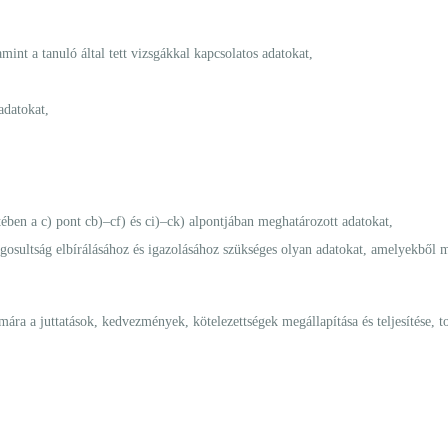
mint a tanuló által tett vizsgákkal kapcsolatos adatokat,
adatokat,
tében a c) pont cb)–cf) és ci)–ck) alpontjában meghatározott adatokat,
gosultság elbírálásához és igazolásához szükséges olyan adatokat, amelyekből 
ára a juttatások, kedvezmények, kötelezettségek megállapítása és teljesítése, 