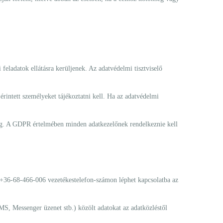
eladatok ellátásra kerüljenek. Az adatvédelmi tisztviselő
érintett személyeket tájékoztatni kell. Ha az adatvédelmi
meg. A GDPR értelmében minden adatkezelőnek rendelkeznie kell
+36-68-466-006 vezetékestelefon-számon léphet kapcsolatba az
MS, Messenger üzenet stb.) közölt adatokat az adatközléstől