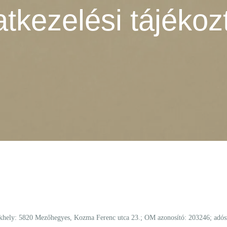
tkezelési tájékoz
khely: 5820 Mezőhegyes, Kozma Ferenc utca 23.; OM azonosító: 203246; adósz