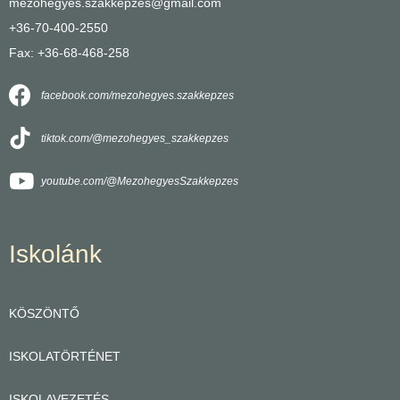
mezohegyes.szakkepzes@gmail.com
+36-70-400-2550
Fax: +36-68-468-258
facebook.com/mezohegyes.szakkepzes
tiktok.com/@mezohegyes_szakkepzes
youtube.com/@MezohegyesSzakkepzes
Iskolánk
KÖSZÖNTŐ
ISKOLATÖRTÉNET
ISKOLAVEZETÉS