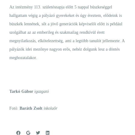
Az intézmény 113. születésnapja előtt 5 nappal büszkeséggel
hallgattam végig a pályázó gyerekeket és úgy éreztem, elődeink is
büszkék lennének, sőt a jövő generációk képviselői előtt is például
szolgálhat az az emberileg és szakmailag rendkívül érett
megnyilatkozás, elkötelezettség, ami a legtöbb tanulót jellemezte. A
pályázók idei mezőnye nagyon erős, nehéz dolgunk lesz a döntés
meghozatalakor.
Tarkó Gábor
igazgató
Fotó:
Baráth Zsolt
iskolaőr