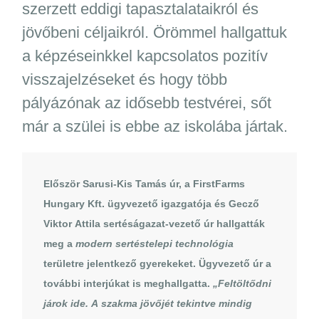
szerzett eddigi tapasztalataikról és
jövőbeni céljaikról. Örömmel hallgattuk
a képzéseinkkel kapcsolatos pozitív
visszajelzéseket és hogy több
pályázónak az idősebb testvérei, sőt
már a szülei is ebbe az iskolába jártak.
Először
Sarusi-Kis Tamás
úr, a FirstFarms
Hungary Kft. ügyvezető igazgatója és
Gecző
Viktor Attila
sertéságazat-vezető úr hallgatták
meg a
modern sertéstelepi technológia
területre jelentkező gyerekeket. Ügyvezető úr a
további interjúkat is meghallgatta.
„Feltöltődni
járok ide. A szakma jövőjét tekintve mindig