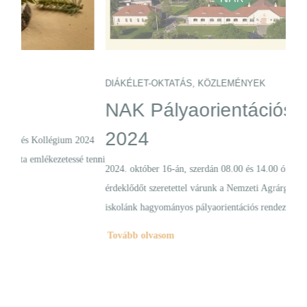
DIÁKÉLET-OKTATÁS
,
KÖZLEMÉNYEK
DIÁ
NAK Pályaorientációs Nap
„…
2024
vi
024
 tenni
tő
2024. október 16-án, szerdán 08.00 és 14.00 óra között minden
érdeklődőt szeretettel várunk a Nemzeti Agrárgazdasági Kamara és
Szept
iskolánk hagyományos pályaorientációs rendezvényén!
világ
Tovább olvasom
gondo
Tov