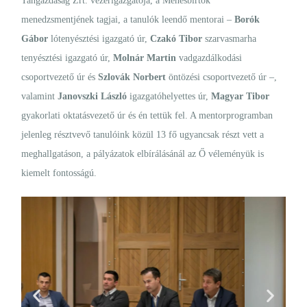
Tangazdaság Zrt. vezérigazgatója, a Ménesbirtok
menedzsmentjének tagjai, a tanulók leendő mentorai –
Borók
Gábor
lótenyésztési igazgató úr,
Czakó Tibor
szarvasmarha
tenyésztési igazgató úr,
Molnár Martin
vadgazdálkodási
csoportvezető úr és
Szlovák Norbert
öntözési csoportvezető úr –,
valamint
Janovszki László
igazgatóhelyettes úr,
Magyar Tibor
gyakorlati oktatásvezető úr és én tettük fel. A mentorprogramban
jelenleg résztvevő tanulóink közül 13 fő ugyancsak részt vett a
meghallgatáson, a pályázatok elbírálásánál az Ő véleményük is
kiemelt fontosságú.