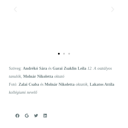
Szöveg:
Andrékó Sára
és
Garai Zsaklin Leila
12. A osztályos
tanulók
,
Molnár Nikoletta
oktató
Fotó:
Zalai Csaba
és
Molnár Nikoletta
oktatók
,
Lakatos Attila
kollégiumi nevelő