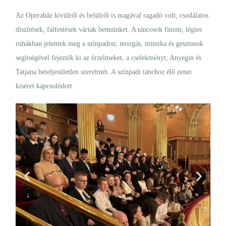
Az Operaház kívülről és belülről is magával ragadó volt; csodálatos
díszítések, falfestések vártak bennünket. A táncosok finom, légies
ruhákban jelentek meg a színpadon; mozgás, mimika és gesztusok
segítségével fejezték ki az érzelmeket, a cselekményt; Anyegin és
Tatjana beteljesületlen szerelmét. A színpadi tánchoz élő zenei
kíséret kapcsolódott.