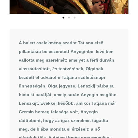
A balett cselekmény szerint Tatjana első
pillantásra beleszeretett Anyeginbe, levélben
vallotta meg szerelmét; amelyet a férfi durván
visszautasított, és testvérének, Olgának
kezdett el udvarolni Tatjana születésnapi
ünnepségén. Olga jegyese, Lenszkij párbajra
hívta ki barátját, amely során Anyegin megölte
Lenszkijt. Évekkel később, amikor Tatjana már
Gremin herceg felesége volt, Anyegin
rádöbbent, hogy az igaz szerelmet tagadta
meg, de hiába mondta el érzéseit: a nő
elfordult tőle. A drámai hatás nem maradt el: