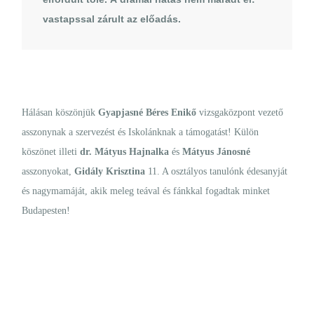
vastapssal zárult az előadás.
Hálásan köszönjük
Gyapjasné Béres Enikő
vizsgaközpont vezető
asszonynak a szervezést és Iskolánknak a támogatást! Külön
köszönet illeti
dr. Mátyus Hajnalka
és
Mátyus Jánosné
asszonyokat,
Gidály Krisztina
11. A osztályos tanulónk édesanyját
és nagymamáját, akik meleg teával és fánkkal fogadtak minket
Budapesten!