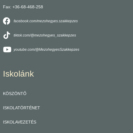
Fax: +36-68-468-258
facebook.com/mezohegyes.szakkepzes
tiktok.com/@mezohegyes_szakkepzes
youtube.com/@MezohegyesSzakkepzes
Iskolánk
KÖSZÖNTŐ
ISKOLATÖRTÉNET
ISKOLAVEZETÉS