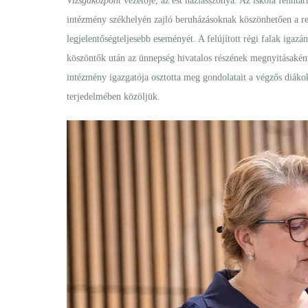
Vizsgaközpont
vezetője, az est háziasszonya. Az iskola fenntar
intézmény székhelyén zajló beruházásoknak köszönhetően a re
legjelentőségteljesebb eseményét. A felújított régi falak igaz
köszöntők után az ünnepség hivatalos részének megnyitásakén
intézmény igazgatója osztotta meg gondolatait a végzős diákok
terjedelmében közöljük.