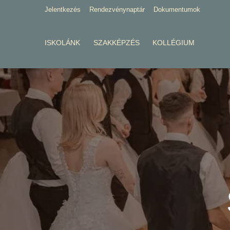
Jelentkezés
Rendezvénynaptár
Dokumentumok
ISKOLÁNK
SZAKKÉPZÉS
KOLLÉGIUM