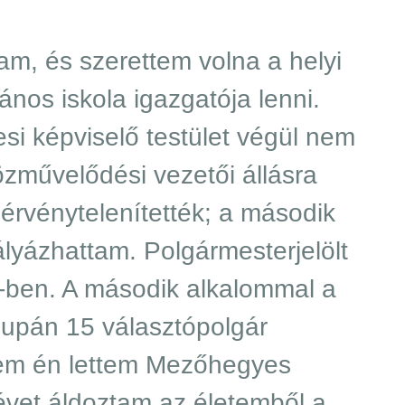
am, és szerettem volna a helyi
ános iskola igazgatója lenni.
i képviselő testület végül nem
zművelődési vezetői állásra
t érvénytelenítették; a második
ályázhattam. Polgármesterjelölt
-ben. A második alkalommal a
supán 15 választópolgár
em én lettem Mezőhegyes
évet áldoztam az életemből a