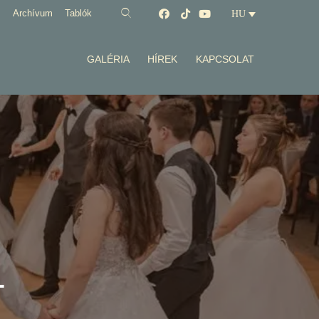
Archívum
Tablók
HU
GALÉRIA
HÍREK
KAPCSOLAT
4