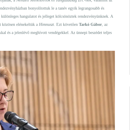
tójának, a
Nemzeti Ménesbirtok és Tangazdaság Zrt.-nek
, valamint az
ndezvényházban bonyolítottuk le a tanév egyik legrangosabb és
án különleges hangulatot és jelleget kölcsönöztek rendezvényünknek. A
t közösen elénekeltük a
Himnuszt
. Ezt követően
Tarkó Gábor
, az
kal és a jelenlévő meghívott vendégekkel. Az ünnepi beszédet teljes