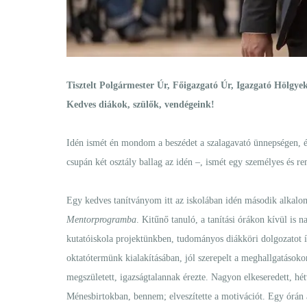
Tisztelt Polgármester Úr, Főigazgató Úr, Igazgató Hölgy
Kedves diákok, szülők, vendégeink!
Idén ismét én mondom a beszédet a szalagavató ünnepségen, é
csupán két osztály ballag az idén –, ismét egy személyes és r
Egy kedves tanítványom itt az iskolában idén második alkalo
Mentorprogramba
. Kitűnő tanuló, a tanítási órákon kívül is n
kutatóiskola projektünkben, tudományos diákköri dolgozatot í
oktatótermünk kialakításában, jól szerepelt a meghallgatáso
megszületett, igazságtalannak érezte. Nagyon elkeseredett, hé
Ménesbirtokban, bennem; elveszítette a motivációt. Egy órán á