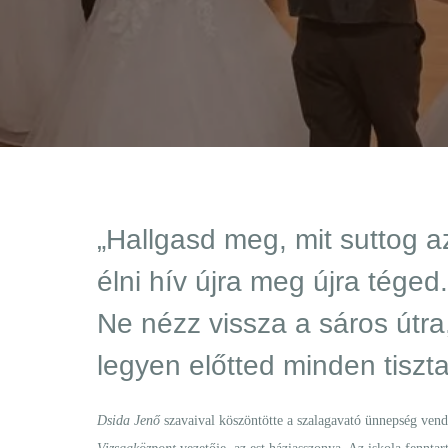
„Hallgasd meg, mit suttog az
élni hív újra meg újra téged.
Ne nézz vissza a sáros útra
legyen előtted minden tiszta
Dsida Jenő
szavaival köszöntötte a szalagavató ünnepség ven