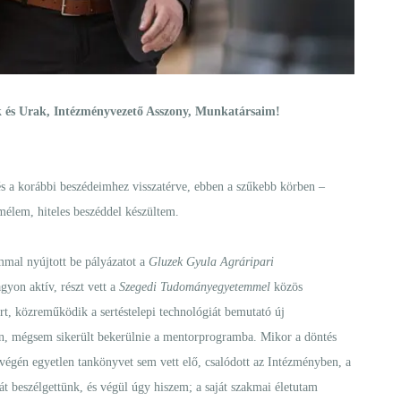
ek és Urak, Intézményvezető Asszony, Munkatársaim!
s a korábbi beszédeimhez visszatérve, ebben a szűkebb körben –
emélem, hiteles beszéddel készültem.
mmal nyújtott be pályázatot a
Gluzek Gyula
Agráripari
agyon aktív, részt vett a
Szegedi Tudományegyetemmel
közös
rt, közreműködik a sertéstelepi technológiát bemutató új
kon, mégsem sikerült bekerülnie a mentorprogramba. Mikor a döntés
tvégén egyetlen tankönyvet sem vett elő, csalódott az Intézményben, a
t beszélgettünk, és végül úgy hiszem; a saját szakmai életutam