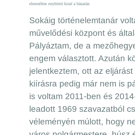
elmesélése enyhített kissé a bánatán.
Sokáig történelemtanár volt
művelődési központ és által
Pályáztam, de a mezőhegyes
engem választott. Azután kö
jelentkeztem, ott az eljárás
kiírásra pedig már nem is p
is voltam 2011-ben és 2014
leadott 1969 szavazatból c
véleményén múlott, hogy n
város polgármestere. húsz 