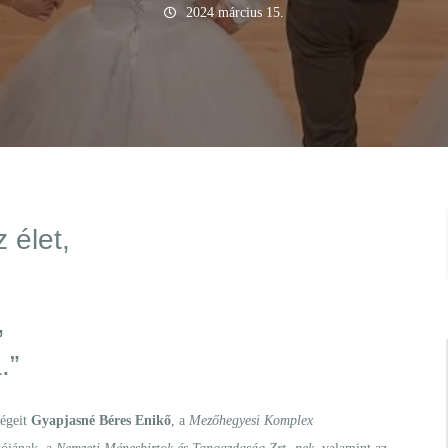
2024 március 15.
 élet,
,
.”
dégeit
Gyapjasné Béres Enikő
, a
Mezőhegyesi Komplex