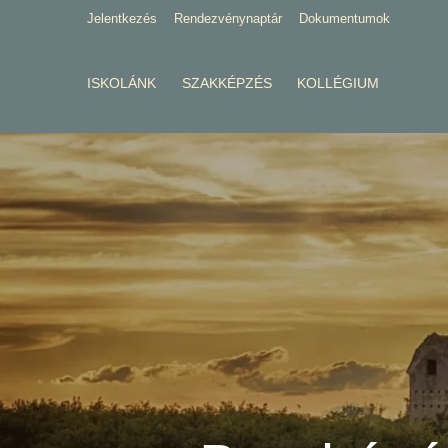
Jelentkezés
Rendezvénynaptár
Dokumentumok
ISKOLÁNK
SZAKKÉPZÉS
KOLLÉGIUM