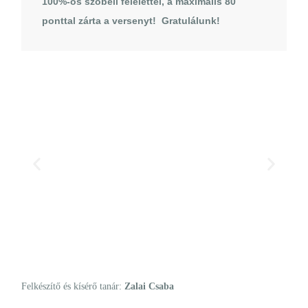
100%-os szóbeli felelettel, a maximális 80
ponttal zárta a versenyt! Gratulálunk!
Felkészítő és kísérő tanár:
Zalai Csaba