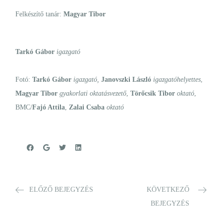
Felkészítő tanár:
Magyar Tibor
Tarkó Gábor
igazgató
Fotó:
Tarkó Gábor
igazgató
,
Janovszki László
igazgatóhelyettes
,
Magyar Tibor
gyakorlati oktatásvezető
,
Törőcsik Tibor
oktató
,
BMC/
Fajó Attila
,
Zalai Csaba
oktató
ELŐZŐ BEJEGYZÉS
KÖVETKEZŐ
BEJEGYZÉS