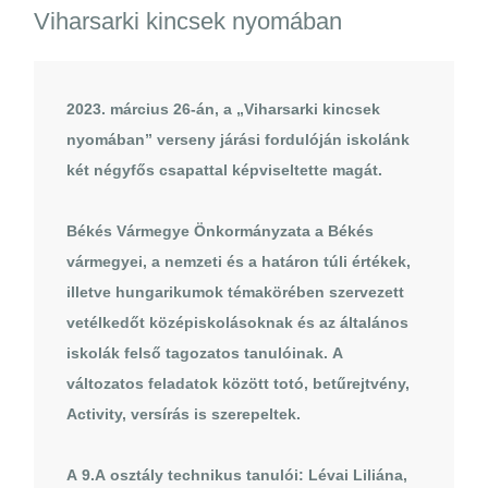
Viharsarki kincsek nyomában
2023. március 26-án, a „Viharsarki kincsek
nyomában” verseny járási fordulóján iskolánk
két négyfős csapattal képviseltette magát.
Békés Vármegye Önkormányzata a Békés
vármegyei, a nemzeti és a határon túli értékek,
illetve hungarikumok témakörében szervezett
vetélkedőt középiskolásoknak és az általános
iskolák felső tagozatos tanulóinak. A
változatos feladatok között totó, betűrejtvény,
Activity, versírás is szerepeltek.
A 9.A osztály technikus tanulói: Lévai Liliána,