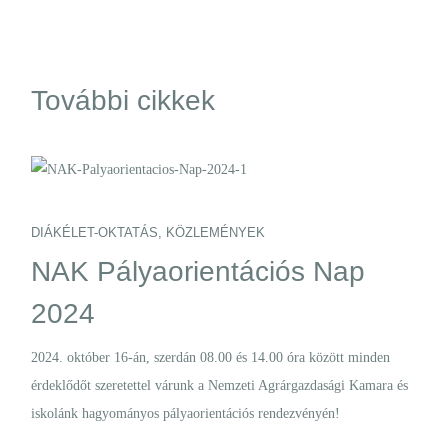
További cikkek
DIÁKÉLET-OKTATÁS
,
KÖZLEMÉNYEK
NAK Pályaorientációs Nap
2024
024
 tenni
2024. október 16-án, szerdán 08.00 és 14.00 óra között minden
érdeklődőt szeretettel várunk a Nemzeti Agrárgazdasági Kamara és
iskolánk hagyományos pályaorientációs rendezvényén!
DIÁ