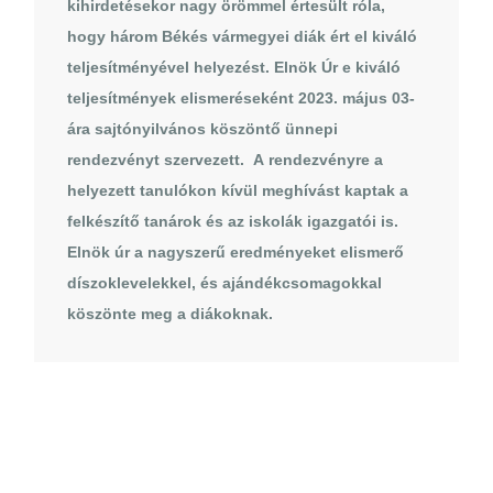
kihirdetésekor nagy örömmel értesült róla,
hogy három Békés vármegyei diák ért el kiváló
teljesítményével helyezést. Elnök Úr e kiváló
teljesítmények elismeréseként 2023. május 03-
ára sajtónyilvános köszöntő ünnepi
rendezvényt szervezett. A rendezvényre a
helyezett tanulókon kívül meghívást kaptak a
felkészítő tanárok és az iskolák igazgatói is.
Elnök úr a nagyszerű eredményeket elismerő
díszoklevelekkel, és ajándékcsomagokkal
köszönte meg a diákoknak.