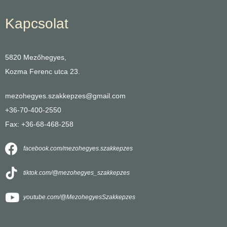
Kapcsolat
5820 Mezőhegyes,
Kozma Ferenc utca 23.
mezohegyes.szakkepzes@gmail.com
+36-70-400-2550
Fax: +36-68-468-258
facebook.com/mezohegyes.szakkepzes
tiktok.com/@mezohegyes_szakkepzes
youtube.com/@MezohegyesSzakkepzes