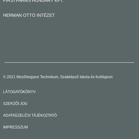
FIRSTFARMS HUNGARY KFT.
HERMAN OTTÓ INTÉZET
© 2021 Mezőhegyesi Technikum, Szakképző Iskola és Kollégium
LÁTOGATÓKÖNYV
SZERZŐI JOG
ADATKEZELÉSI TÁJÉKOZTATÓ
IMPRESSZUM