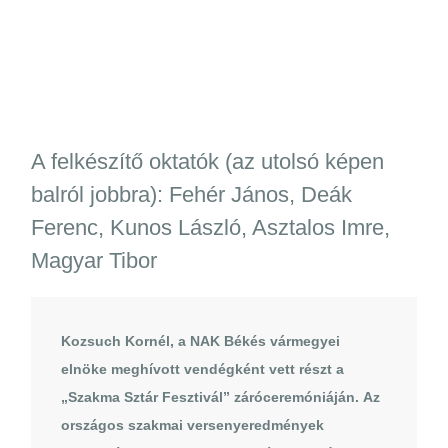
A felkészítő oktatók (az utolsó képen
balról jobbra): Fehér János, Deák
Ferenc, Kunos László, Asztalos Imre,
Magyar Tibor
Kozsuch Kornél, a NAK Békés vármegyei
elnöke meghívott vendégként vett részt a
„Szakma Sztár Fesztivál” záróceremóniáján. Az
országos szakmai versenyeredmények