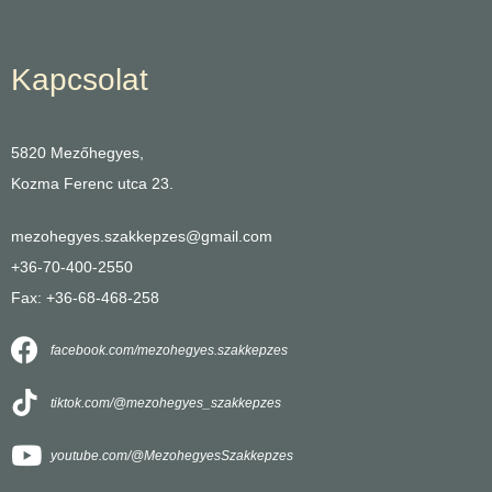
Kapcsolat
5820 Mezőhegyes,
Kozma Ferenc utca 23.
mezohegyes.szakkepzes@gmail.com
+36-70-400-2550
Fax: +36-68-468-258
facebook.com/mezohegyes.szakkepzes
tiktok.com/@mezohegyes_szakkepzes
youtube.com/@MezohegyesSzakkepzes