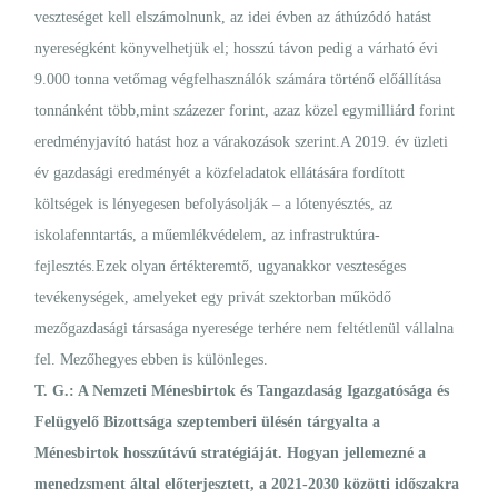
veszteséget kell elszámolnunk, az idei évben az áthúzódó hatást
nyereségként könyvelhetjük el; hosszú távon pedig a várható évi
9.000 tonna vetőmag végfelhasználók számára történő előállítása
tonnánként több,mint százezer forint, azaz közel egymilliárd forint
eredményjavító hatást hoz a várakozások szerint.A 2019. év üzleti
év gazdasági eredményét a közfeladatok ellátására fordított
költségek is lényegesen befolyásolják – a lótenyésztés, az
iskolafenntartás, a műemlékvédelem, az infrastruktúra-
fejlesztés.Ezek olyan értékteremtő, ugyanakkor veszteséges
tevékenységek, amelyeket egy privát szektorban működő
mezőgazdasági társasága nyeresége terhére nem feltétlenül vállalna
fel. Mezőhegyes ebben is különleges.
T. G.: A Nemzeti Ménesbirtok és Tangazdaság Igazgatósága és
Felügyelő Bizottsága szeptemberi ülésén tárgyalta a
Ménesbirtok hosszútávú stratégiáját. Hogyan jellemezné a
menedzsment által előterjesztett, a 2021-2030 közötti időszakra