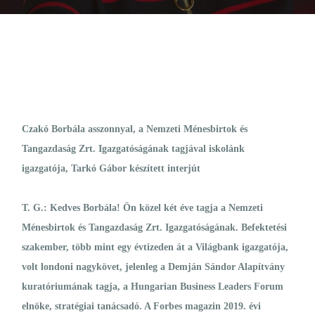
Czakó Borbála asszonnyal, a Nemzeti Ménesbirtok és
Tangazdaság Zrt. Igazgatóságának tagjával iskolánk
igazgatója, Tarkó Gábor készített interjút
T. G.: Kedves Borbála! Ön közel két éve tagja a Nemzeti
Ménesbirtok és Tangazdaság Zrt. Igazgatóságának. Befektetési
szakember, több mint egy évtizeden át a Világbank igazgatója,
volt londoni nagykövet, jelenleg a Demján Sándor Alapítvány
kuratóriumának tagja, a Hungarian Business Leaders Forum
elnöke, stratégiai tanácsadó. A Forbes magazin 2019. évi