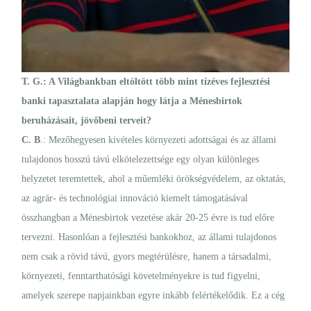
T. G.: A Világbankban eltöltött több mint tízéves fejlesztési
banki tapasztalata alapján hogy látja a Ménesbirtok
beruházásait, jövőbeni terveit?
C. B
.: Mezőhegyesen kivételes környezeti adottságai és az állami
tulajdonos hosszú távú elkötelezettsége egy olyan különleges
helyzetet teremtettek, ahol a műemléki örökségvédelem, az oktatás,
az agrár- és technológiai innováció kiemelt támogatásával
összhangban a Ménesbirtok vezetése akár 20-25 évre is tud előre
tervezni. Hasonlóan a fejlesztési bankokhoz, az állami tulajdonos
nem csak a rövid távú, gyors megtérülésre, hanem a társadalmi,
környezeti, fenntarthatósági követelményekre is tud figyelni,
amelyek szerepe napjainkban egyre inkább felértékelődik. Ez a cég