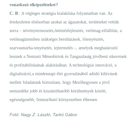
vonatkozó elképzeléseket?
C. B
.: A végleges stratégia kialakítása folyamatban van. Az
értekezleten elsősorban azokat az ágazatokat, területeket vettük
sorra – növénytermesztés,öntözésfejlesztés, vetőmag-előállítás, a
vetőmagüzemben szükséges beruházások, lótenyésztés,
szarvasmarha-tenyésztés, tejtermelés –, amelyek meghatározói
lesznek a Nemzeti Ménesbirtok és Tangazdaság jövőbeni sikereinek
és profitabilitásának alakításában. A technológiai innováció, a
digitalizáció,a mindennapi élet gyorsulásából adódó kihívások
mellett feladatunk biztosítani, hogy Mezőhegyesen a jövő
nemzedéke jobb és kiszámíthatóbb körülmények között,
egészségesebb, fenntartható környezetben élhessen.
Fotó: Nagy Z. László, Tarkó Gábor