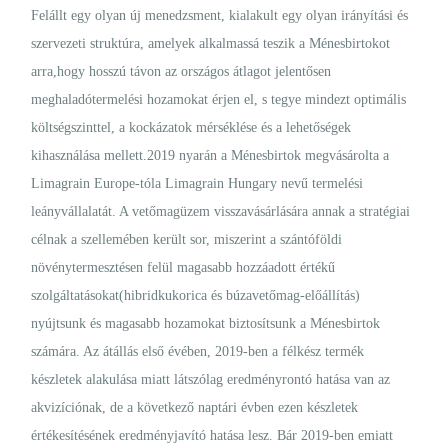
Felállt egy olyan új menedzsment, kialakult egy olyan irányítási és
szervezeti struktúra, amelyek alkalmassá teszik a Ménesbirtokot
arra,hogy hosszú távon az országos átlagot jelentősen
meghaladótermelési hozamokat érjen el, s tegye mindezt optimális
költségszinttel, a kockázatok mérséklése és a lehetőségek
kihasználása mellett.2019 nyarán a Ménesbirtok megvásárolta a
Limagrain Europe-tóla Limagrain Hungary nevű termelési
leányvállalatát. A vetőmagüzem visszavásárlására annak a stratégiai
célnak a szellemében került sor, miszerint a szántóföldi
növénytermesztésen felül magasabb hozzáadott értékű
szolgáltatásokat(hibridkukorica és búzavetőmag-előállítás)
nyújtsunk és magasabb hozamokat biztosítsunk a Ménesbirtok
számára. Az átállás első évében, 2019-ben a félkész termék
készletek alakulása miatt látszólag eredményrontó hatása van az
akvizíciónak, de a következő naptári évben ezen készletek
értékesítésének eredményjavító hatása lesz. Bár 2019-ben emiatt