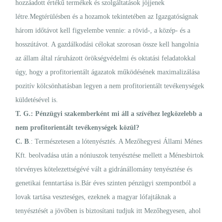
hozzáadott értékű termékek és szolgáltatások jöjjenek
létre.Megtérülésben és a hozamok tekintetében az Igazgatóságnak
három időtávot kell figyelembe vennie: a rövid-, a közép- és a
hosszútávot. A gazdálkodási célokat szorosan össze kell hangolnia
az állam által ráruházott örökségvédelmi és oktatási feladatokkal
úgy, hogy a profitorientált ágazatok működésének maximalizálása
pozitív kölcsönhatásban legyen a nem profitorientált tevékenységek
küldetésével is.
T. G.: Pénzügyi szakemberként mi áll a szívéhez legközelebb a
nem profitorientált tevékenységek közül?
C. B
.: Természetesen a lótenyésztés. A Mezőhegyesi Állami Ménes
Kft. beolvadása után a nóniuszok tenyésztése mellett a Ménesbirtok
törvényes kötelezettségévé vált a gidránállomány tenyésztése és
genetikai fenntartása is.Bár éves szinten pénzügyi szempontból a
lovak tartása veszteséges, ezeknek a magyar lófajtáknak a
tenyésztését a jövőben is biztosítani tudjuk itt Mezőhegyesen, ahol