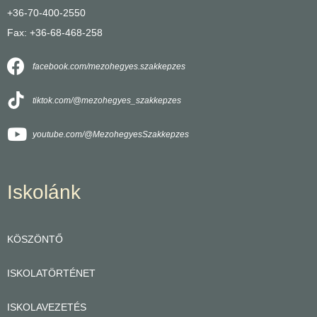
+36-70-400-2550
Fax: +36-68-468-258
facebook.com/mezohegyes.szakkepzes
tiktok.com/@mezohegyes_szakkepzes
youtube.com/@MezohegyesSzakkepzes
Iskolánk
KÖSZÖNTŐ
ISKOLATÖRTÉNET
ISKOLAVEZETÉS