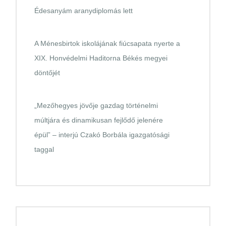
Édesanyám aranydiplomás lett
A Ménesbirtok iskolájának fiúcsapata nyerte a
XIX. Honvédelmi Haditorna Békés megyei
döntőjét
„Mezőhegyes jövője gazdag történelmi
múltjára és dinamikusan fejlődő jelenére
épül” – interjú Czakó Borbála igazgatósági
taggal