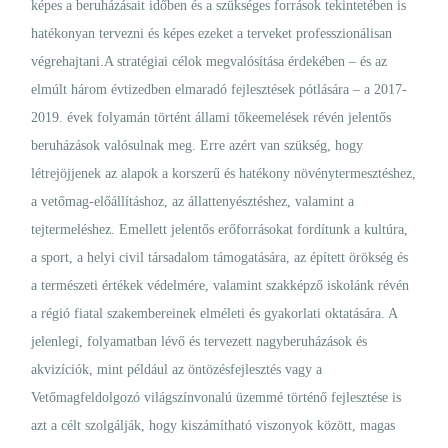
képes a beruházásait időben és a szükséges források tekintetében is
hatékonyan tervezni és képes ezeket a terveket professzionálisan
végrehajtani.A stratégiai célok megvalósítása érdekében – és az
elmúlt három évtizedben elmaradó fejlesztések pótlására – a 2017-
2019. évek folyamán történt állami tőkeemelések révén jelentős
beruházások valósulnak meg. Erre azért van szükség, hogy
létrejöjjenek az alapok a korszerű és hatékony növénytermesztéshez,
a vetőmag-előállításhoz, az állattenyésztéshez, valamint a
tejtermeléshez. Emellett jelentős erőforrásokat fordítunk a kultúra,
a sport, a helyi civil társadalom támogatására, az épített örökség és
a természeti értékek védelmére, valamint szakképző iskolánk révén
a régió fiatal szakembereinek elméleti és gyakorlati oktatására. A
jelenlegi, folyamatban lévő és tervezett nagyberuházások és
akvizíciók, mint például az öntözésfejlesztés vagy a
Vetőmagfeldolgozó világszínvonalú üzemmé történő fejlesztése is
azt a célt szolgálják, hogy kiszámítható viszonyok között, magas