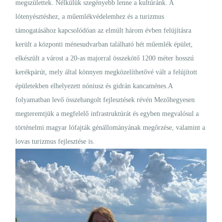
megszülettek. Nélkülük szegényebb lenne a kultúránk. A
lótenyésztéshez, a műemlékvédelemhez és a turizmus
támogatásához kapcsolódóan az elmúlt három évben felújításra
került a központi ménesudvarban található hét műemlék épület,
elkészült a várost a 20-as majorral összekötő 1200 méter hosszú
kerékpárút, mely által könnyen megközelíthetővé vált a felújított
épületekben elhelyezett nóniusz és gidrán kancaménes.A
folyamatban levő összehangolt fejlesztések révén Mezőhegyesen
megteremtjük a megfelelő infrastruktúrát és egyben megvalósul a
történelmi magyar lófajták génállományának megőrzése, valamint a
lovas turizmus fejlesztése is.