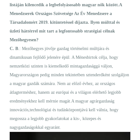
listáján kilencedik a legbefolyásosabb magyar nők között.A
Menedzserek Országos Szövetsége Az Év Menedzsere a
Társadalomért 2019. kitüntetéssel díjazta. Ilyen múlttal és
üzleti háttérrel mit tart a legfontosabb stratégiai célnak
Mezőhegyesen?
C. B
.: Mezőhegyes jövője gazdag történelmi múltjára és
dinamikusan fejlődő jelenére épül. A Ménesbirtok célja, hogy
nemzetközi szinten is kiemelkedő mintagazdasággá váljon,
Magyarországon pedig minden tekintetben sztenderdként szolgáljon
a magyar gazdák számára. Nem az előző évhez, az országos
átlagterméshez, hanem az európai és a világon elérhető legjobb
eredményekhez kell mérnie magát.A magyar agrárgazdaság
innovációs,technológiai és tudásközpontjává kell válnia, hogy
megossza a legjobb gyakorlatokat a kis-, közepes és
nagygazdaságokkal egyaránt.