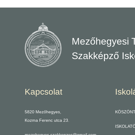
Mezőhegyesi 
Szakképző Isk
Kapcsolat
Iskol
5820 Mezőhegyes,
KÖSZÖN
Kozma Ferenc utca 23.
ISKOLAT
mezohegyes.szakkepzes@gmail.com