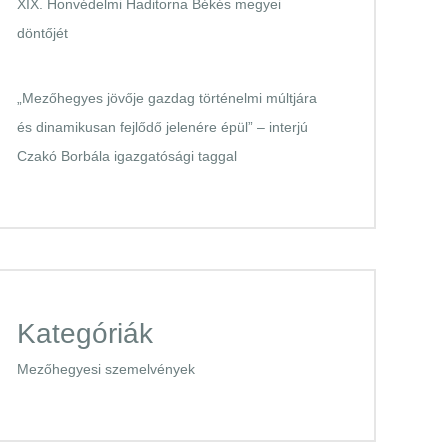
XIX. Honvédelmi Haditorna Békés megyei
döntőjét
„Mezőhegyes jövője gazdag történelmi múltjára
és dinamikusan fejlődő jelenére épül” – interjú
Czakó Borbála igazgatósági taggal
Kategóriák
Mezőhegyesi szemelvények