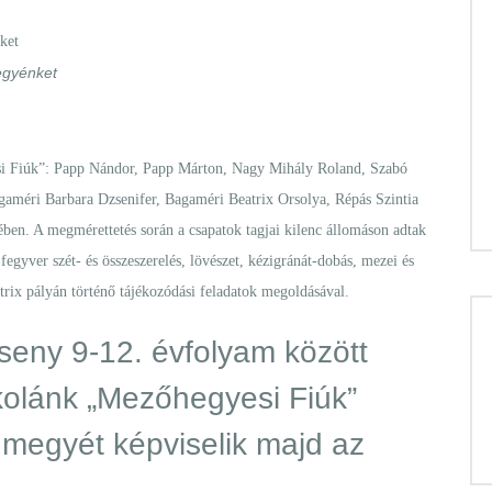
egyénket
yesi Fiúk”: Papp Nándor, Papp Márton, Nagy Mihály Roland, Szabó
gaméri Barbara Dzsenifer, Bagaméri Beatrix Orsolya, Répás Szintia
ben. A megmérettetés során a csapatok tagjai kilenc állomáson adtak
gyver szét- és összeszerelés, lövészet, kézigránát-dobás, mezei és
átrix pályán történő tájékozódási feladatok megoldásával.
seny 9-12. évfolyam között
skolánk „Mezőhegyesi Fiúk”
 megyét képviselik majd az