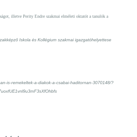
got, illetve Perity Endre szakmai elméleti oktatót a tanulók a
akképző Iskola és Kollégium szakmai igazgatóhelyettese
sban-is-remekeltek-a-diakok-a-csabai-haditornan-3070148/?
uoxfUE1vnl9u3mF3sXfOhbfs