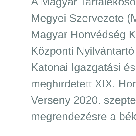
A Magyar Tartalékos
Megyei Szervezete 
Magyar Honvédség Ka
Központi Nyilvántart
Katonai Igazgatási és
meghirdetett XIX. Ho
Verseny 2020. szepte
megrendezésre a béké