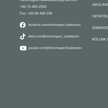
ISKOLAV
+36-70-400-2550
Fax: +36-68-468-258
OKTATÓK
facebook.com/mezohegyes.szakkepzes
ADMINIS
tiktok.com/@mezohegyes_szakkepzes
RÓLUNK 
youtube.com/@MezohegyesSzakkepzes