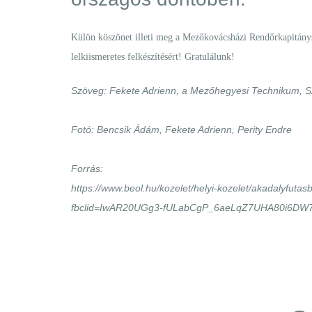
Külön köszönet illeti meg a Mezőkovácsházi Rendőrkapitánysá
lelkiismeretes felkészítésért! Gratulálunk!
Szöveg: Fekete Adrienn, a Mezőhegyesi Technikum, Sz
Fotó: Bencsik Ádám, Fekete Adrienn, Perity Endre
Forrás:
https://www.beol.hu/kozelet/helyi-kozelet/akadalyfuta
fbclid=IwAR20UGg3-fULabCgP_6aeLqZ7UHA80i6DW7