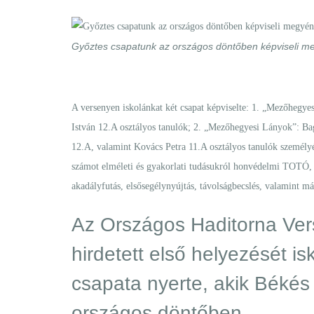
Győztes csapatunk az országos döntőben képviseli m
A versenyen iskolánkat két csapat képviselte: 1. „Mezőheg
István 12.A osztályos tanulók; 2. „Mezőhegyesi Lányok”: Ba
12.A, valamint Kovács Petra 11.A osztályos tanulók személyé
számot elméleti és gyakorlati tudásukról honvédelmi TOTÓ, fe
akadályfutás, elsősegélynyújtás, távolságbecslés, valamint m
Az Országos Haditorna Ver
hirdetett első helyezését i
csapata nyerte, akik Békés
országos döntőben.