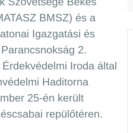
ok Szövetsége Békés
(MATASZ BMSZ) és a
tonai Igazgatási és
ó Parancsnokság 2.
 Érdekvédelmi Iroda által
nvédelmi Haditorna
mber 25-én került
scsabai repülőtéren.