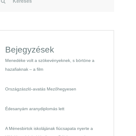
Bejegyzések
Menedéke volt a szökevényeknek, s börtöne a
hazafiaknak – a film
Országzászló-avatás Mezőhegyesen
Édesanyám aranydiplomás lett
A Ménesbirtok iskolájának fiúcsapata nyerte a