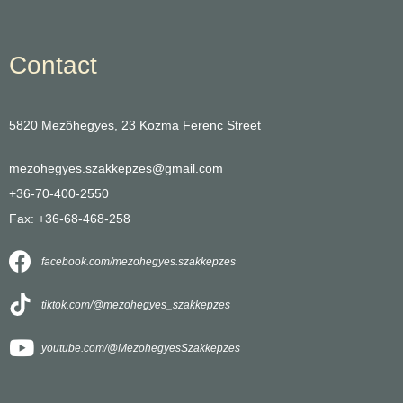
Contact
5820 Mezőhegyes, 23 Kozma Ferenc Street
mezohegyes.szakkepzes@gmail.com
+36-70-400-2550
Fax: +36-68-468-258
facebook.com/mezohegyes.szakkepzes
tiktok.com/@mezohegyes_szakkepzes
youtube.com/@MezohegyesSzakkepzes