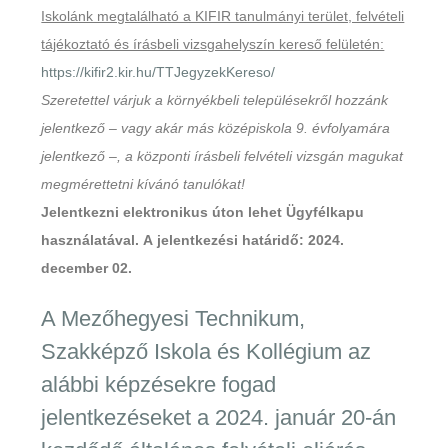
Iskolánk megtalálható a KIFIR tanulmányi terület, felvételi
tájékoztató és írásbeli vizsgahelyszín kereső felületén:
https://kifir2.kir.hu/TTJegyzekKereso/
Szeretettel várjuk a környékbeli településekről hozzánk
jelentkező – vagy akár más középiskola 9. évfolyamára
jelentkező –, a központi írásbeli felvételi vizsgán magukat
megmérettetni kívánó tanulókat!
Jelentkezni elektronikus úton lehet Ügyfélkapu
használatával. A jelentkezési határidő: 2024.
december 02.
A Mezőhegyesi Technikum,
Szakképző Iskola és Kollégium az
alábbi képzésekre fogad
jelentkezéseket a 2024. január 20-án