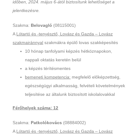
időben, 2024. május 6-ától biztosítunk lehetőséget a
jelentkezésre.
Szakma:
Belovagló
(08115001)
A
Lótartó és -tenyésztő, Lovász és Gazda – Lovász
szakmairánnyal
szakmákra épülő lovas szakképesítés
10 hónap tanfolyami képzés hétköznapokon,
nappali oktatás keretén belül
a képzés térítésmentes
bemeneti kompetencia:
megfelelő előképzettség,
egészségügyi alkalmasság, felvételi követelmények
teljesítése az általunk biztosított iskolalovakkal
Férőhelyek száma: 12
Szakma:
Patkolókovács
(08884002)
A
Lótartó és -tenyésztő, Lovász és Gazda – Lovász