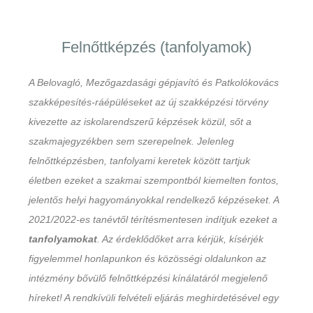
Felnőttképzés (tanfolyamok)
A Belovagló, Mezőgazdasági gépjavító és Patkolókovács
szakképesítés-ráépüléseket az új szakképzési törvény
kivezette az iskolarendszerű képzések közül, sőt a
szakmajegyzékben sem szerepelnek. Jelenleg
felnőttképzésben, tanfolyami keretek között tartjuk
életben ezeket a szakmai szempontból kiemelten fontos,
jelentős helyi hagyományokkal rendelkező képzéseket. A
2021/2022-es tanévtől térítésmentesen indítjuk ezeket a
tanfolyamokat
. Az érdeklődőket arra kérjük, kísérjék
figyelemmel honlapunkon és közösségi oldalunkon az
intézmény bővülő felnőttképzési kínálatáról megjelenő
híreket! A rendkívüli felvételi eljárás meghirdetésével egy