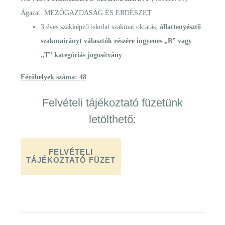
Ágazat: MEZŐGAZDASÁG ÉS ERDÉSZET
3 éves szakképző iskolai szakmai oktatás;
állattenyésztő
szakmairányt választók részére ingyenes „B” vagy
„T” kategóriás jogosítvány
Férőhelyek száma: 48
Felvételi tájékoztató füzetünk
letölthető:
FELVÉTELI
TÁJÉKOZTATÓ FÜZET