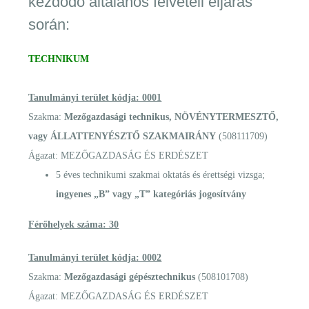
kezdődő általános felvételi eljárás
során:
TECHNIKUM
Tanulmányi terület kódja: 0001
Szakma:
Mezőgazdasági technikus, NÖVÉNYTERMESZTŐ,
vagy ÁLLATTENYÉSZTŐ SZAKMAIRÁNY
(508111709)
Ágazat: MEZŐGAZDASÁG ÉS ERDÉSZET
5 éves technikumi szakmai oktatás és érettségi vizsga;
ingyenes „B” vagy „T” kategóriás jogosítvány
Férőhelyek száma: 30
Tanulmányi terület kódja: 0002
Szakma:
Mezőgazdasági gépésztechnikus
(508101708)
Ágazat: MEZŐGAZDASÁG ÉS ERDÉSZET