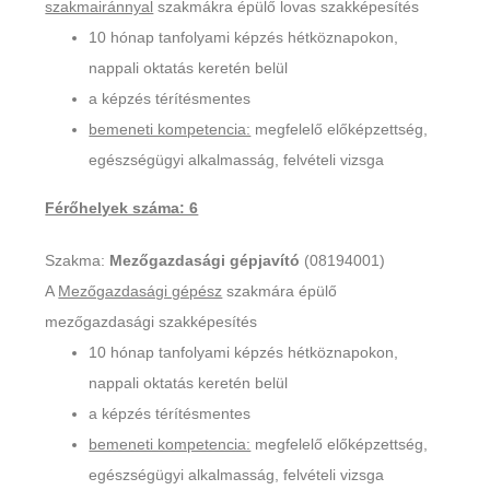
szakmairánnyal
szakmákra épülő lovas szakképesítés
10 hónap tanfolyami képzés hétköznapokon,
nappali oktatás keretén belül
a képzés térítésmentes
bemeneti kompetencia:
megfelelő előképzettség,
egészségügyi alkalmasság, felvételi vizsga
Férőhelyek száma: 6
Szakma:
Mezőgazdasági gépjavító
(08194001)
A
Mezőgazdasági gépész
szakmára épülő
mezőgazdasági szakképesítés
10 hónap tanfolyami képzés hétköznapokon,
nappali oktatás keretén belül
a képzés térítésmentes
bemeneti kompetencia:
megfelelő előképzettség,
egészségügyi alkalmasság, felvételi vizsga