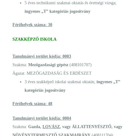
5 éves technikumi szakmai oktatás és érettségi vizsga;
ingyenes „T” kategóriás jogosítvány
Férőhelyek száma: 30
SZAKKÉPZŐ ISKOLA
Tanulmányi terület kódja: 0003
Szakma:
Mezőgazdasági gépész
(408101707)
Ágazat: MEZŐGAZDASÁG ÉS ERDÉSZET
3 éves szakképző iskolai szakmai oktatás;
ingyenes „T”
kategóriás jogosítvány
Férőhelyek száma: 48
Tanulmányi terület kódja: 0004
Szakma:
Gazda,
LOVÁSZ
, vagy ÁLLATTENYÉSZTŐ, vagy
NÖVÉNYTERMESZTŐ SZAKMAIRÁNY
(408111704)