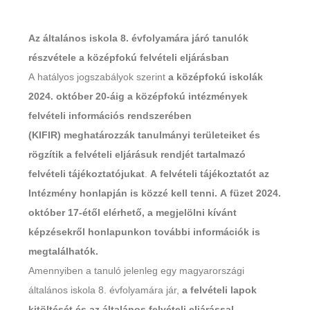
Az általános iskola 8. évfolyamára járó tanulók
részvétele a középfokú
felvételi eljárásban
A hatályos jogszabályok szerint
a középfokú iskolák
2024. október 20-áig a középfokú intézmények
felvételi információs rendszerében
(KIFIR)
meghatározzák tanulmányi területeiket és
rögzítik a felvételi eljárásuk rendjét tartalmazó
felvételi tájékoztatójukat
.
A felvételi tájékoztatót az
Intézmény honlapján is közzé kell tenni. A füzet 2024.
október 17-étől elérhető, a megjelölni kívánt
képzésekről honlapunkon további információk is
megtalálhatók.
Amennyiben a tanuló jelenleg egy magyarországi
általános iskola 8. évfolyamára jár,
a felvételi lapok
kitöltését és az általános felvételi eljárással