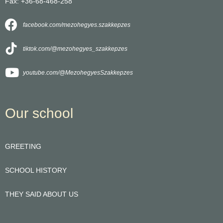
Fax: +36-68-468-258
facebook.com/mezohegyes.szakkepzes
tiktok.com/@mezohegyes_szakkepzes
youtube.com/@MezohegyesSzakkepzes
Our school
GREETING
SCHOOL HISTORY
THEY SAID ABOUT US